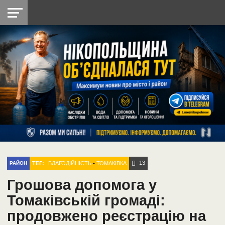
НІКОПОЛЬ
РАДІО
РАЙОН
СІЧЕСЛАВСЬКА
УКРАЇНА
РЕТРО
ЛАЙТ
УКРАЇНА
ДОПОМОГА
НІКОПОЛЬ
13
ТЕГ:
БЛАГОДІЙНІСТЬ
•
ТОМАКІВКА
РАЙОН
Грошова допомога у
Томаківській громаді:
продовжено реєстрацію на