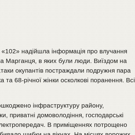
ю «102» надійшла інформація про влучання
та Марганця, в яких були люди. Виїздом на
 атаки окупантів постраждали подружня пара
іка та 68-річної жінки осколкові поранення. Вс
пошкоджено інфраструктуру району,
ки, приватні домоволодіння, господарські
ї електропередач. В приміщеннях потрощено
ибивало шибки на вікнах. На місцях ворожих