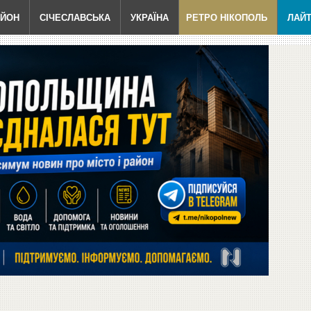
АЙОН
СІЧЕСЛАВСЬКА
УКРАЇНА
РЕТРО НІКОПОЛЬ
ЛАЙ