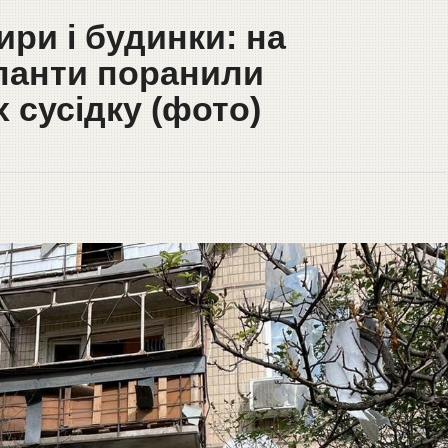
ири і будинки: на
панти поранили
 сусідку (фото)