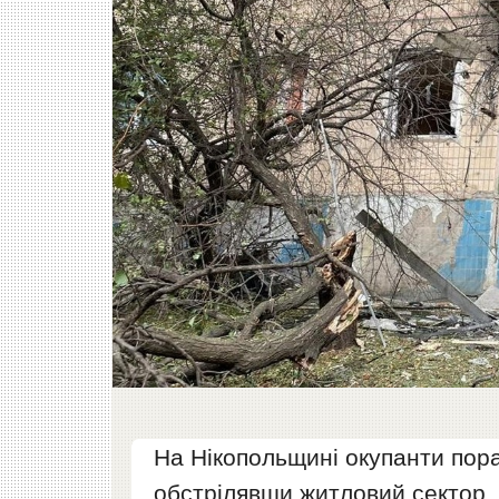
На Нікопольщині окупанти пора
обстрілявши житловий сектор.