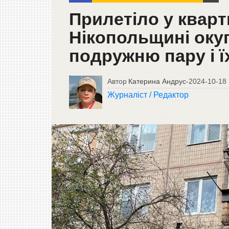
Прилетіло у кварт
Нікопольщині оку
подружню пару і їх
Автор
Катерина Андрус
-
2024-10-18
Журналіст / Редактор