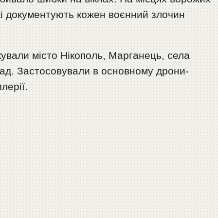
які документують кожен воєнний злочин
ували місто Нікополь, Марганець, села
мад. Застосовували в основному дрони-
лерії.