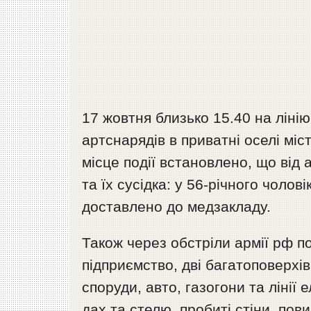
17 жовтня близько 15.40 на ліні
артснарядів в приватні оселі міс
місце події встановлено, що від
та їх сусідка: у 56-річного чолов
доставлено до медзакладу.
Також через обстріли армії рф 
підприємство, дві багатоповерхів
споруди, авто, газогони та ліні
дах та стелю, пробиті стіни, пов