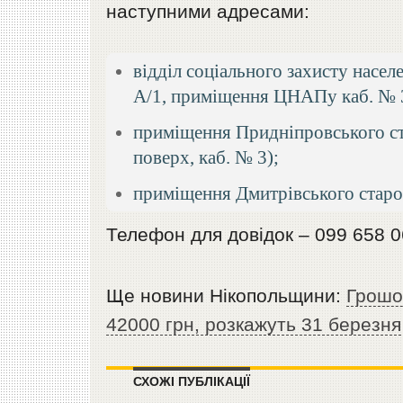
наступними адресами:
відділ соціального захисту насел
А/1, приміщення ЦНАПу каб. № 
приміщення Придніпровського стар
поверх, каб. № 3);
приміщення Дмитрівського старост
Телефон для довідок – 099 658 0
Ще новини Нікопольщини:
Грошо
42000 грн, розкажуть 31 березня
СХОЖІ ПУБЛІКАЦІЇ