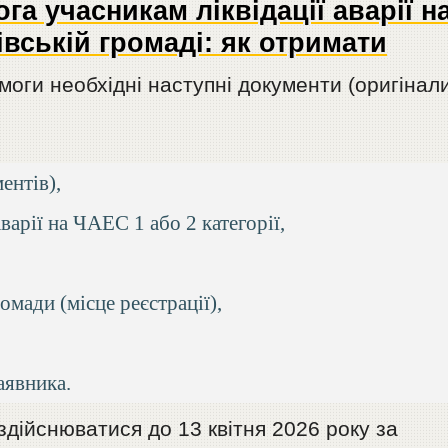
а учасникам ліквідації аварії н
вській громаді: як отримати
оги необхідні наступні документи (оригінал
ентів),
варії на ЧАЕС 1 або 2 категорії,
омади (місце реєстрації),
аявника.
здійснюватися до 13 квітня 2026 року за