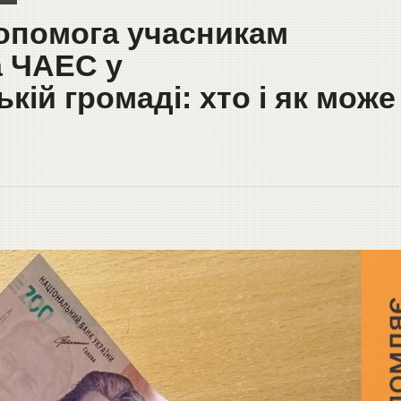
опомога учасникам
на ЧАЕС у
кій громаді: хто і як може