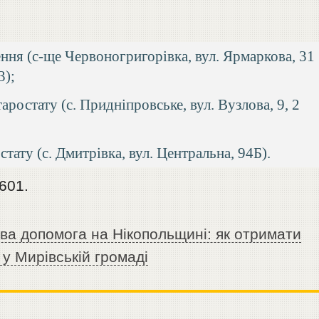
ення (с-ще Червоногригорівка, вул. Ярмаркова, 31
3);
остату (с. Придніпровське, вул. Вузлова, 9, 2
ату (с. Дмитрівка, вул. Центральна, 94Б).
601.
ва допомога на Нікопольщині: як отримати
 у Мирівській громаді