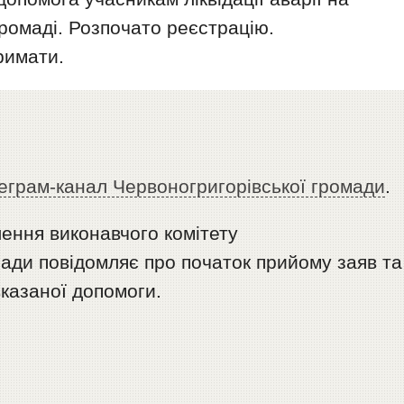
ромаді. Розпочато реєстрацію.
римати.
еграм-канал Червоногригорівської громади
.
лення виконавчого комітету
ади повідомляє про початок прийому заяв та
казаної допомоги.