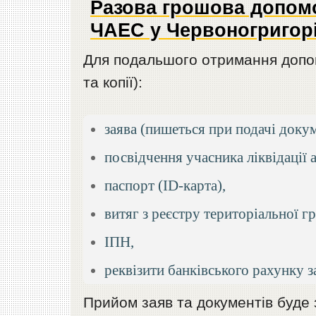
Разова грошова допомог
ЧАЕС у Червоногригорі
Для подальшого отримання допом
та копії):
заява (пишеться при подачі докум
посвідчення учасника ліквідації а
паспорт (ID-карта),
витяг з реєстру територіальної гр
ІПН,
реквізити банківського рахунку з
Прийом заяв та документів буде 