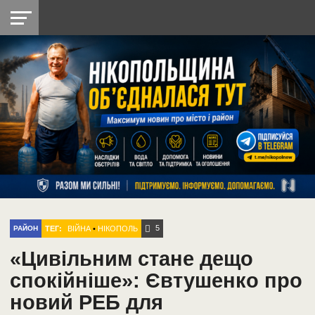
НІКОПОЛЬ
РАДІО
РАЙОН
СІЧЕСЛАВСЬКА
УКРАЇНА
РЕТРО
ЛАЙТ
УКРАЇНА
ДОПОМОГА
НІКОПОЛЬ
5
ТЕГ:
ВІЙНА
•
НІКОПОЛЬ
РАЙОН
«Цивільним стане дещо
спокійніше»: Євтушенко про
новий РЕБ для