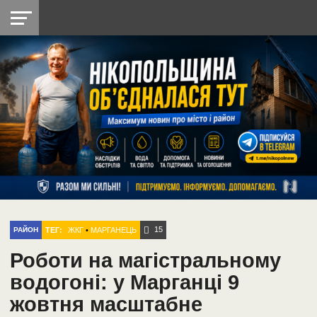
НІКОПОЛЬ
РАДІО
РАЙОН
СІЧЕСЛАВСЬКА
УКРАЇНА
РЕТРО
ЛАЙТ
УКРАЇНА
ДОПОМОГА
НІКОПОЛЬ
15
ТЕГ:
ЖКГ
•
МАРГАНЕЦЬ
РАЙОН
Роботи на магістральному
водогоні: у Марганці 9
жовтня масштабне