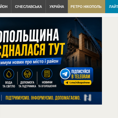
АЙОН
СІЧЕСЛАВСЬКА
УКРАЇНА
РЕТРО НІКОПОЛЬ
ЛАЙ