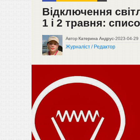
Відключення світл
1 і 2 травня: спис
Автор
Катерина Андрус
-
2023-04-29
Журналіст / Редактор