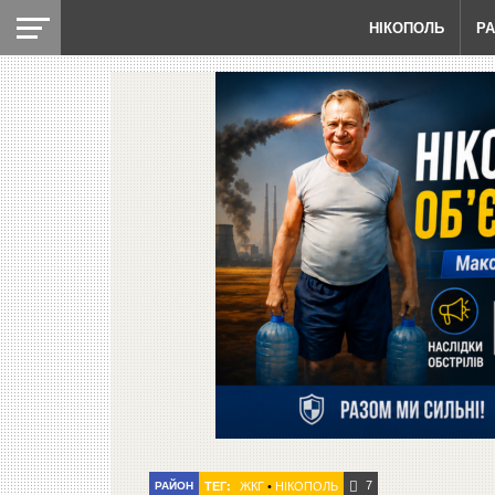
НІКОПОЛЬ
Р
7
РАЙОН
ТЕГ:
ЖКГ
•
НІКОПОЛЬ