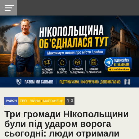
НІКОПОЛЬ
РАДІО
РАЙОН
СІЧЕСЛАВСЬКА
УКРАЇНА
РЕТРО
ЛАЙТ
УКРАЇНА
ДОПОМОГА
НІКОПОЛЬ
3
ТЕГ:
ВІЙНА
•
МАРГАНЕЦЬ
РАЙОН
Три громади Нікопольщини
були під ударом ворога
сьогодні: люди отримали