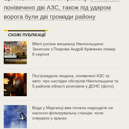
понівечено дві АЗС, також під ударом
ворога були дві громади району
СХОЖІ ПУБЛІКАЦІЇ
Вбиті росією мешканці Нікопольщини:
Захисник з Покрова Андрій Крівченко помер
8 серпня
Постраждала людина, понівечені АЗС та
авто: про наслідки обстрілів Нікопольщини та
5 районів області розповіли у ДСНС (фото)
Вода у Марганці вже почала надходити на
насосно-фільтрувальну станцію: коли
очікувати у кранах