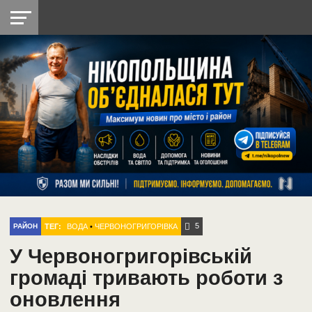
НІКОПОЛЬ
РАДІО
РАЙОН
СІЧЕСЛАВСЬКА
УКРАЇНА
РЕТРО
ЛАЙТ
УКРАЇНА
ДОПОМОГА
НІКОПОЛЬ
5
ТЕГ:
ВОДА
•
ЧЕРВОНОГРИГОРІВКА
РАЙОН
У Червоногригорівській
громаді тривають роботи з
оновлення