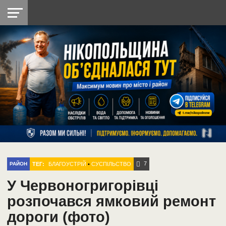
НІКОПОЛЬ
РАДІО
РАЙОН
СІЧЕСЛАВСЬКА
УКРАЇНА
РЕТРО
ЛАЙТ
УКРАЇНА
ДОПОМОГА
НІКОПОЛЬ
7
ТЕГ:
БЛАГОУСТРІЙ
•
СУСПІЛЬСТВО
РАЙОН
У Червоногригорівці
розпочався ямковий ремонт
дороги (фото)