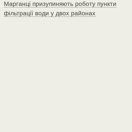
Марганці призупиняють роботу пункти
фільтрації води у двох районах