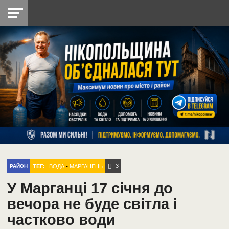
НІКОПОЛЬ
РАДІО
РАЙОН
СІЧЕСЛАВСЬКА
УКРАЇНА
РЕТРО
ЛАЙТ
УКРАЇНА
ДОПОМОГА
НІКОПОЛЬ
3
ТЕГ:
ВОДА
•
МАРГАНЕЦЬ
РАЙОН
У Марганці 17 січня до
вечора не буде світла і
частково води