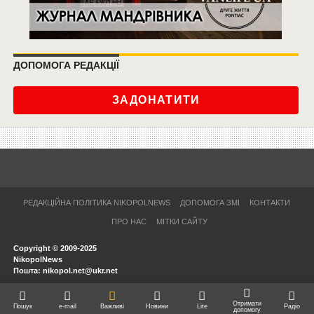
ДОПОМОГА РЕДАКЦІЇ
ЗАДОНАТИТИ
РЕДАКЦІЙНА ПОЛІТИКА NIKOPOLNEWS
ДОПОМОГА ЗМІ
КОНТАКТИ
ПРО НАС
МІТКИ САЙТУ
Copyright © 2009-2025
NikopolNews
Пошта: nikopol.net@ukr.net
Отримати
Пошук
e-mail
Важливі
Новини
Lite
Радіо
допомогу