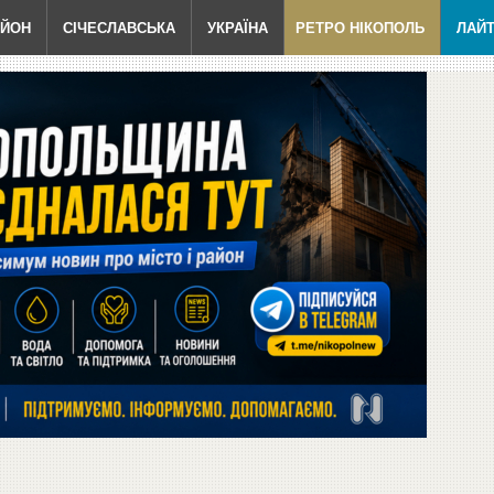
АЙОН
СІЧЕСЛАВСЬКА
УКРАЇНА
РЕТРО НІКОПОЛЬ
ЛАЙ