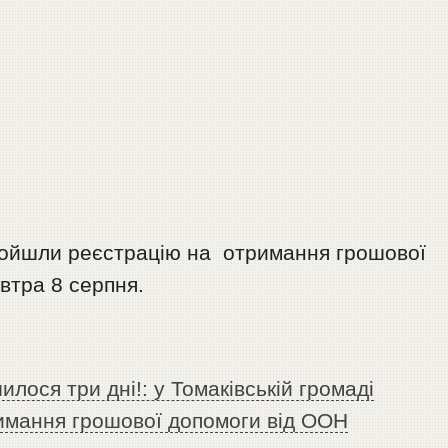
ройшли реєстрацію на отримання грошової
втра 8 серпня.
лося три дні!: у Томаківській громаді
имання грошової допомоги від ООН