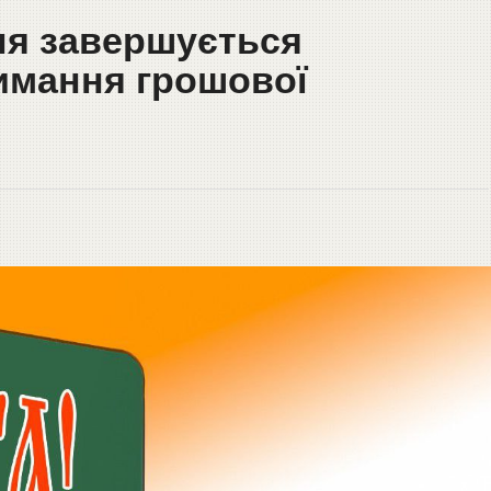
ня завершується
римання грошової