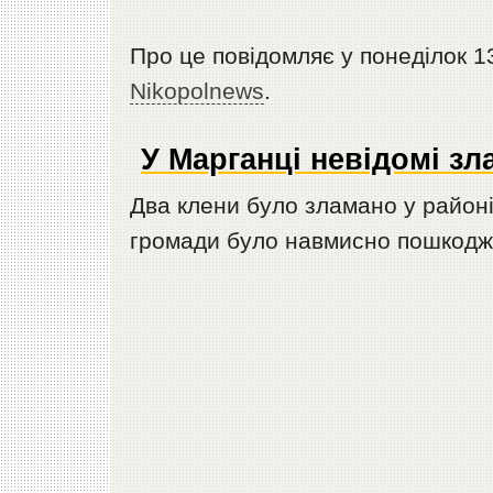
Про це повідомляє у понеділок 1
Nikopolnews
.
У Марганці невідомі з
Два клени було зламано у район
громади було навмисно пошкодже