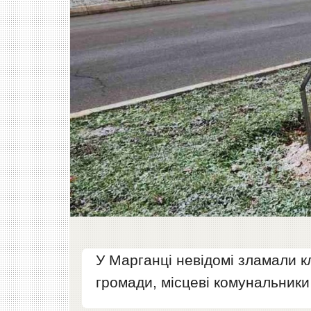
У Марганці невідомі зламали к
громади, місцеві комунальники