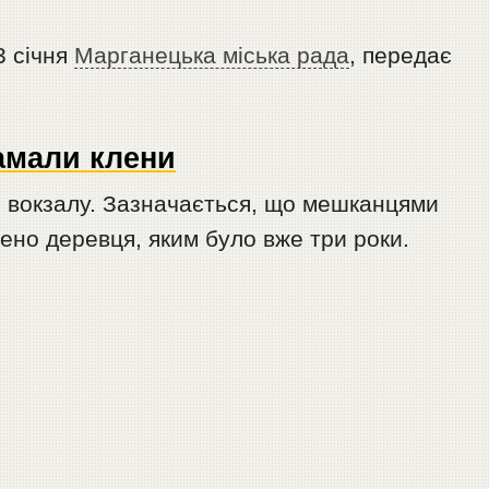
3 січня
Марганецька міська рада
, передає
ламали клени
і вокзалу. Зазначається, що мешканцями
но деревця, яким було вже три роки.