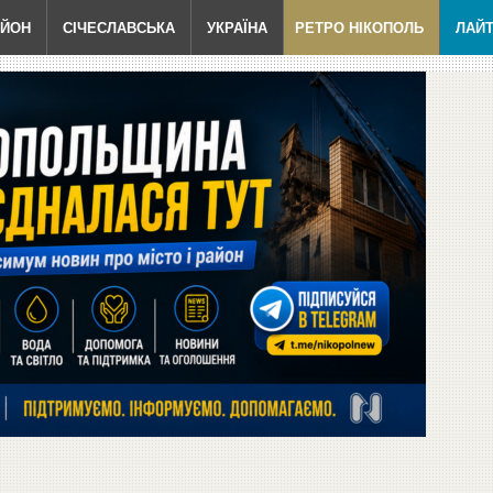
АЙОН
СІЧЕСЛАВСЬКА
УКРАЇНА
РЕТРО НІКОПОЛЬ
ЛАЙ