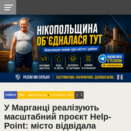
НІКОПОЛЬ
РАДІО
РАЙОН
СІЧЕСЛАВСЬКА
УКРАЇНА
РЕТРО
ЛАЙТ
УКРАЇНА
ДОПОМОГА
НІКОПОЛЬ
3
ТЕГ:
МАРГАНЕЦЬ
•
СУСПІЛЬСТВО
РАЙОН
У Марганці реалізують
масштабний проєкт Help-
Point: місто відвідала