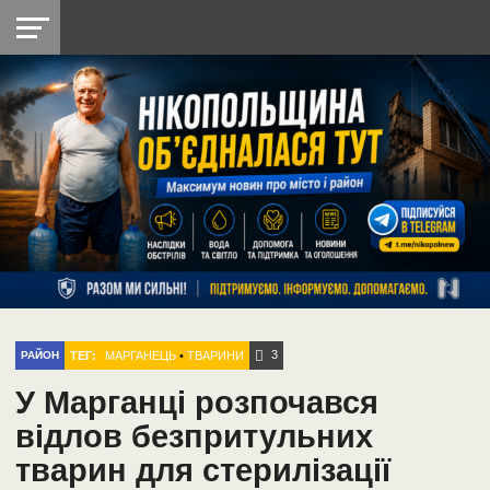
НІКОПОЛЬ
РАДІО
РАЙОН
СІЧЕСЛАВСЬКА
УКРАЇНА
РЕТРО
ЛАЙТ
УКРАЇНА
ДОПОМОГА
НІКОПОЛЬ
3
ТЕГ:
МАРГАНЕЦЬ
•
ТВАРИНИ
РАЙОН
У Марганці розпочався
відлов безпритульних
тварин для стерилізації