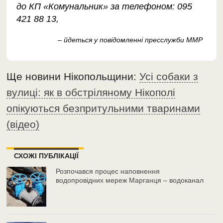
до КП «Комунальник» за телефоном: 095
421 88 13,
– йдеться у повідомленні пресслужби ММР
Ще новини Нікопольщини:
Усі собаки з
вулиці: як в обстріляному Нікополі
опікуються безпритульними тваринами
(відео)
СХОЖІ ПУБЛІКАЦІЇ
Розпочався процес наповнення
водопровідних мереж Марганця – водоканал