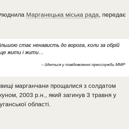
рилюднила
Марганецька міська рада
, передає
ільшою стає ненависть до ворога, коли за обрій
м ще жити і жити…
– йдеться у повідомленні пресслужби ММР
овищі марганчани прощалися з солдатом
ом, 2003 р.н., який загинув 3 травня у
ганської області.