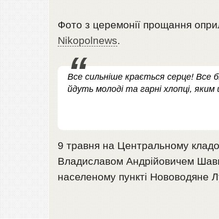
Фото з церемонії прощання оп
Nikopolnews
.
Все сильніше крається серце! Все б
йдуть молоді та гарні хлопці, яки
9 травня на Центральному клад
Владиславом Андрійовичем Шавкун
населеному пункті Нововодяне Лу