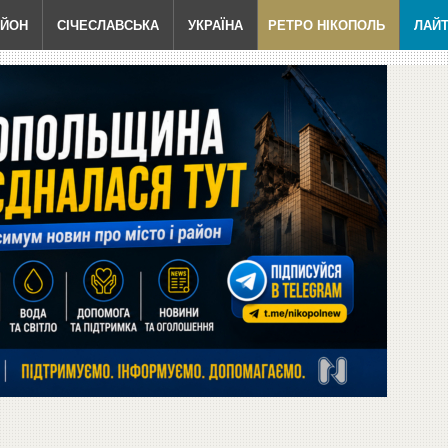
АЙОН
СІЧЕСЛАВСЬКА
УКРАЇНА
РЕТРО НІКОПОЛЬ
ЛАЙ