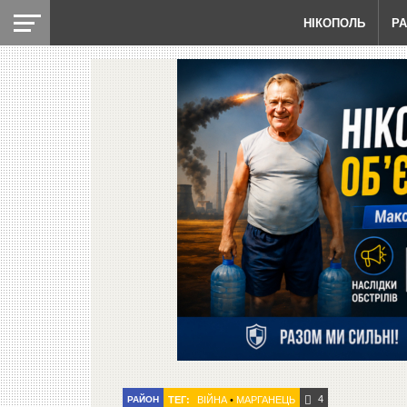
НІКОПОЛЬ
Р
4
РАЙОН
ТЕГ:
ВІЙНА
•
МАРГАНЕЦЬ