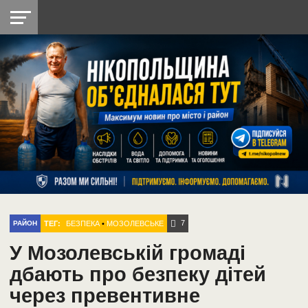
НІКОПОЛЬ
РАДІО
РАЙОН
СІЧЕСЛАВСЬКА
УКРАЇНА
РЕТРО
ЛАЙТ
УКРАЇНА
ДОПОМОГА
НІКОПОЛЬ
7
ТЕГ:
БЕЗПЕКА
•
МОЗОЛЕВСЬКЕ
РАЙОН
У Мозолевській громаді
дбають про безпеку дітей
через превентивне