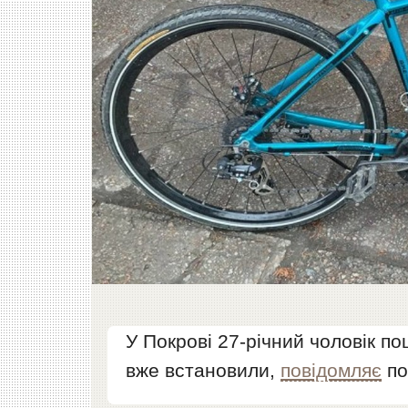
У Покрові 27-річний чоловік по
вже встановили,
повідомляє
по