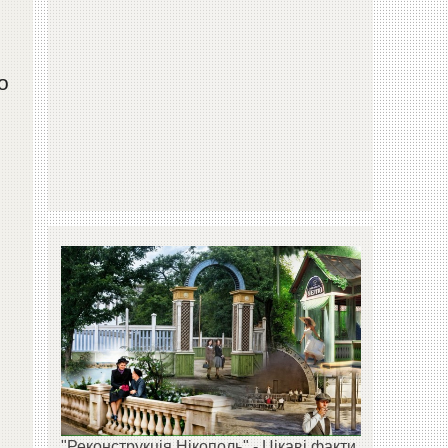
о
і
"Реконструкція Нікополь" - Цікаві факти