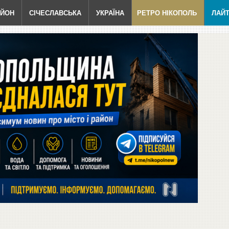
АЙОН
СІЧЕСЛАВСЬКА
УКРАЇНА
РЕТРО НІКОПОЛЬ
ЛАЙ