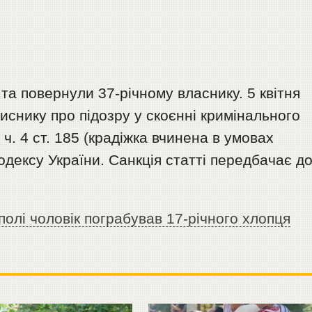
а повернули 37-річному власнику. 5 квітня
снику про підозру у скоєнні кримінального
. 4 ст. 185 (крадіжка вчинена в умовах
одексу України. Санкція статті передбачає д
полі чоловік пограбував 17-річного хлопця