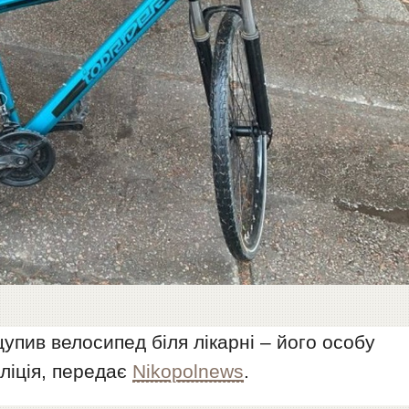
цупив велосипед біля лікарні – його особу
ліція, передає
Nikopolnews
.