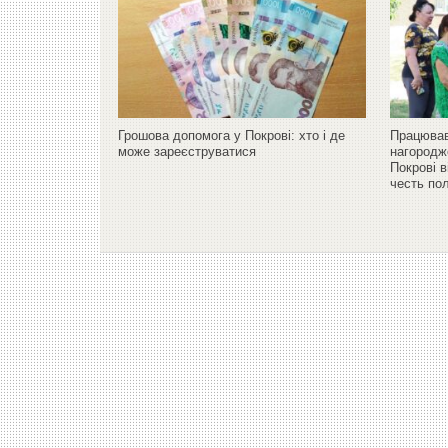
Грошова допомога у Покрові: хто і де
Працював
може зареєструватися
нагородж
Покрові 
честь по