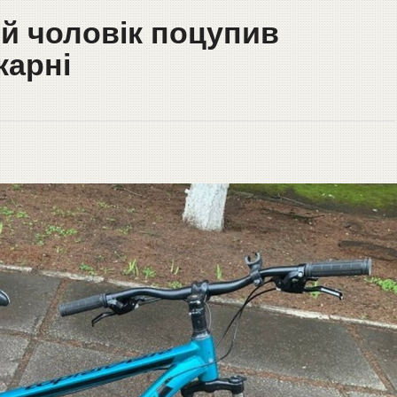
ий чоловік поцупив
карні