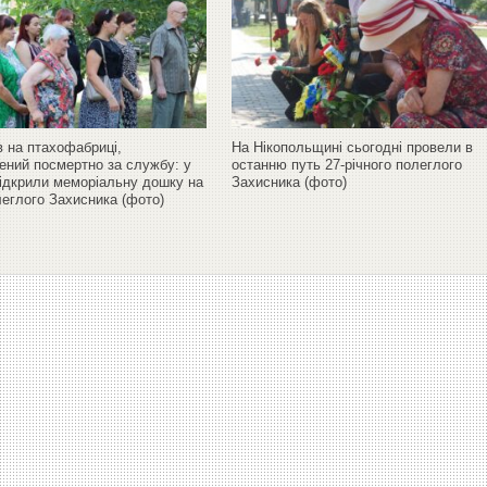
 на птахофабриці,
На Нікопольщині сьогодні провели в
ений посмертно за службу: у
останню путь 27-річного полеглого
відкрили меморіальну дошку на
Захисника (фото)
леглого Захисника (фото)