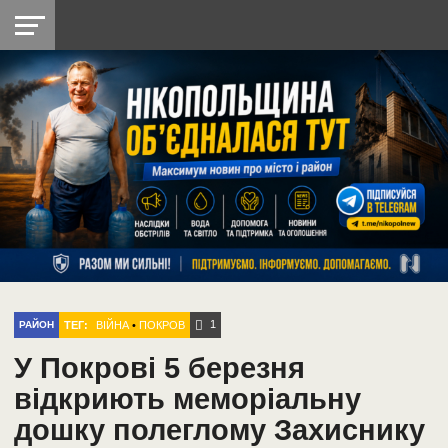
НІКОПОЛЬ
РАДІО
РАЙОН
СІЧЕСЛАВСЬКА
УКРАЇНА
РЕТРО
ЛАЙТ
УКРАЇНА
ДОПОМОГА
НІКОПОЛЬ
1
ТЕГ:
ВІЙНА
•
ПОКРОВ
РАЙОН
У Покрові 5 березня
відкриють меморіальну
дошку полеглому Захиснику