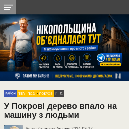
НІКОПОЛЬ
РАДІО
РАЙОН
СІЧЕСЛАВСЬКА
УКРАЇНА
РЕТРО
ЛАЙТ
УКРАЇНА
ДОПОМОГА
НІКОПОЛЬ
11
ТЕГ:
ПОДІЇ
•
ПОКРОВ
РАЙОН
У Покрові дерево впало на
машину з людьми
Автор
Катерина Андрус
-
2024-09-17