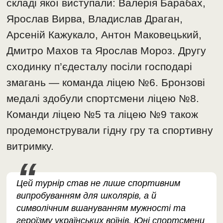
складі якої виступали: Валерія Барабах,
Ярослав Вирва, Владислав Драган,
Арсеній Кажукало, Антон Маковецький,
Дмитро Махов та Ярослав Мороз. Другу
сходинку п’єдесталу посіли господарі
змагань — команда ліцею №6. Бронзові
медалі здобули спортсмени ліцею №8.
Команди ліцею №5 та ліцею №9 також
продемонстрували гідну гру та спортивну
витримку.
Цей турнір став не лише спортивним
випробуванням для школярів, а й
символічним вшануванням мужності та
героїзму українських воїнів. Юні спортсмени