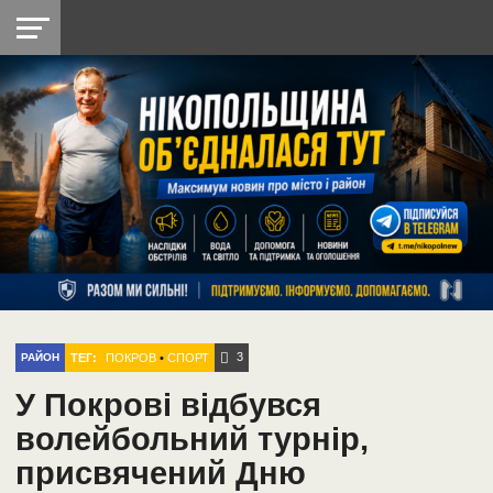
НІКОПОЛЬ
РАДІО
РАЙОН
СІЧЕСЛАВСЬКА
УКРАЇНА
РЕТРО
ЛАЙТ
УКРАЇНА
ДОПОМОГА
НІКОПОЛЬ
3
ТЕГ:
ПОКРОВ
•
СПОРТ
РАЙОН
У Покрові відбувся
волейбольний турнір,
присвячений Дню