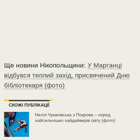
Ще новини Нікопольщини:
У Марганці
відбувся теплий захід, присвячений Дню
бібліотекаря (фото)
СХОЖІ ПУБЛІКАЦІЇ
Неллі Чуканівська з Покрова – серед
найсильніших хайдайверів світу (фото)