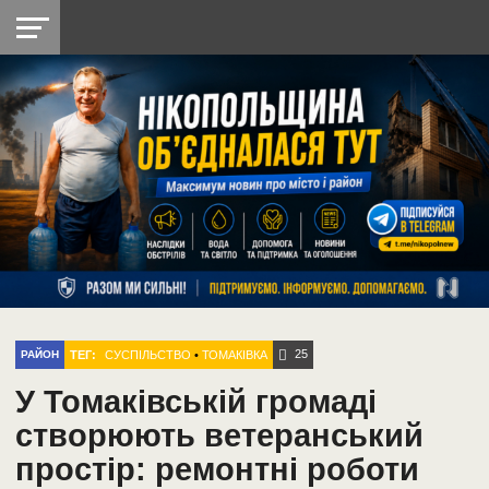
НІКОПОЛЬ
РАДІО
РАЙОН
СІЧЕСЛАВСЬКА
УКРАЇНА
РЕТРО
ЛАЙТ
УКРАЇНА
ДОПОМОГА
НІКОПОЛЬ
25
ТЕГ:
СУСПІЛЬСТВО
•
ТОМАКІВКА
РАЙОН
У Томаківській громаді
створюють ветеранський
простір: ремонтні роботи