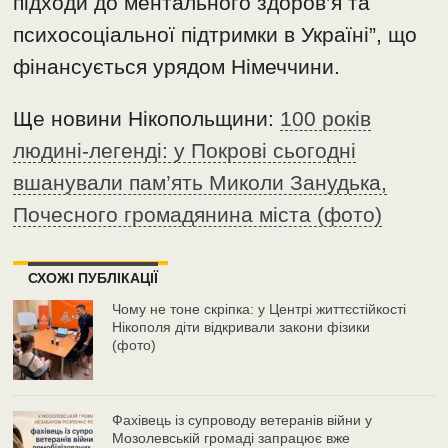
підходи до ментального здоров’я та
психосоціальної підтримки в Україні”, що
фінансується урядом Німеччини.
Ще новини Нікопольщини:
100 років
людині-легенді: у Покрові сьогодні
вшанували пам’ять Миколи Занудька,
Почесного громадянина міста (фото)
СХОЖІ ПУБЛІКАЦІЇ
Чому не тоне скріпка: у Центрі життєстійкості
Нікополя діти відкривали закони фізики
(фото)
Фахівець із супроводу ветеранів війни у
Мозолевській громаді запрацює вже