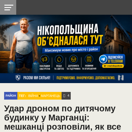
НІКОПОЛЬ
РАДІО
РАЙОН
СІЧЕСЛАВСЬКА
УКРАЇНА
РЕТРО
ЛАЙТ
УКРАЇНА
ДОПОМОГА
НІКОПОЛЬ
4
ТЕГ:
ВІЙНА
•
МАРГАНЕЦЬ
РАЙОН
Удар дроном по дитячому
будинку у Марганці:
мешканці розповіли, як все