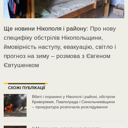
Ще новини Нікополя і району:
Про нову
специфіку обстрілів Нікопольщини,
ймовірність наступу, евакуацію, світло і
прогноз на зиму – розмова з Євгеном
Євтушенком
СХОЖІ ПУБЛІКАЦІЇ
Вбиті і поранені у Нікополі і районі, обстріли
Криворіжжя, Павлограда і Синельниківщини
– прокуратура розпочала розслідування