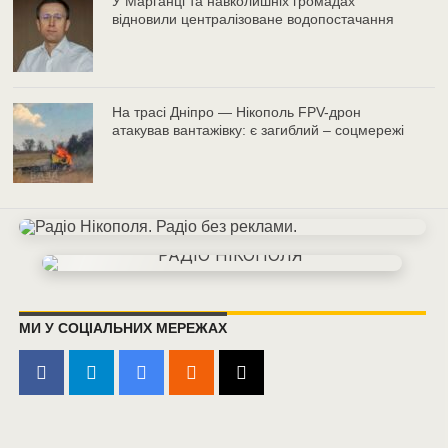
У Марганці та навколишніх громадах
відновили централізоване водопостачання
На трасі Дніпро — Нікополь FPV-дрон
атакував вантажівку: є загиблий – соцмережі
МИ У СОЦІАЛЬНИХ МЕРЕЖАХ