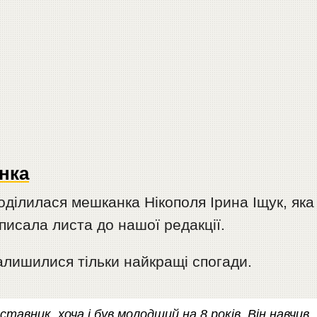
нка
ділилася мешканка Нікополя Ірина Іщук, яка
исала листа до нашої редакції.
алишилися тільки найкращі спогади.
ставник, хоча і був молодший на 8 років. Він навчив