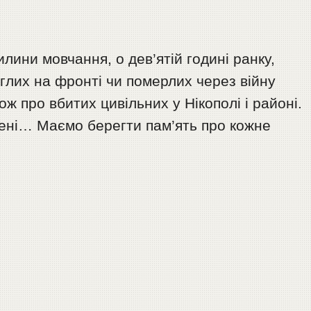
лини мовчання, о дев’ятій годині ранку,
глих на фронті чи померлих через війну
ож про вбитих цивільних у Нікополі і районі.
мені… Маємо берегти пам’ять про кожне