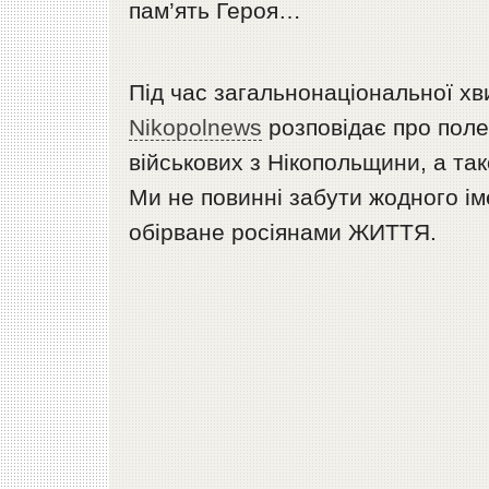
пам’ять Героя…
Під час загальнонаціональної хви
Nikopolnews
розповідає про поле
військових з Нікопольщини, а так
Ми не повинні забути жодного і
обірване росіянами ЖИТТЯ.