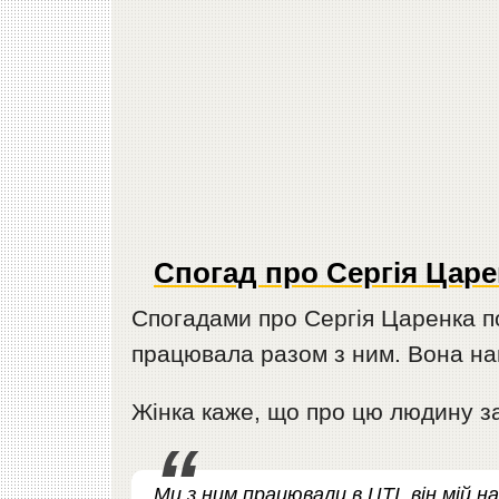
Спогад про Сергія Царе
Спогадами про Сергія Царенка по
працювала разом з ним. Вона нап
Жінка каже, що про цю людину з
Ми з ним працювали в ЦТІ, він мій на