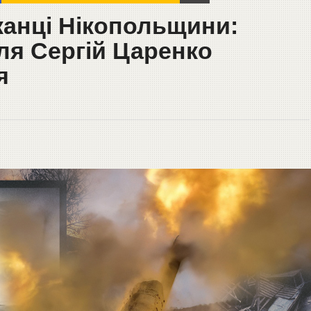
канці Нікопольщини:
ля Сергій Царенко
я