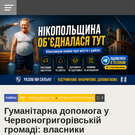
НІКОПОЛЬ
РАДІО
РАЙОН
СІЧЕСЛАВСЬКА
УКРАЇНА
РЕТРО
ЛАЙТ
УКРАЇНА
ДОПОМОГА
НІКОПОЛЬ
3
ТЕГ:
БЛАГОДІЙНІСТЬ
•
ЧЕРВОНОГРИГОРІВКА
РАЙОН
Гуманітарна допомога у
Червоногригорівській
громаді: власники