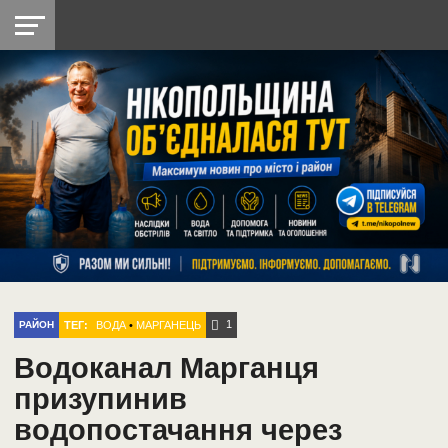
НІКОПОЛЬ
РАДІО
РАЙОН
СІЧЕСЛАВСЬКА
УКРАЇНА
РЕТРО
ЛАЙТ
УКРАЇНА
ДОПОМОГА
НІКОПОЛЬ
1
ТЕГ:
ВОДА
•
МАРГАНЕЦЬ
РАЙОН
Водоканал Марганця
призупинив
водопостачання через