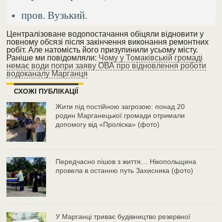
пров. Вузький.
Централізоване водопостачання обіцяли відновити у
повному обсязі після закінчення виконання ремонтних
робіт. Але натомість його призупинили усьому місту.
Раніше ми повідомляли:
Чому у Томаківській громаді
немає води попри заяву ОВА про відновлення роботи
водоканалу Марганця
СХОЖІ ПУБЛІКАЦІЇ
Жити під постійною загрозою: понад 20
родин Марганецької громади отримали
допомогу від «Проліска» (фото)
Передчасно пішов з життя… Нікопольщина
провела в останню путь Захисника (фото)
У Марганці триває будівництво резервної