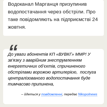
Водоканал Марганця призупинив
водопостачання через обстріли. Про
таке повідомляють на підприємстві 24
жовтня.
До уваги абонентів КП «ВУВКГ» ММР! У
зв’язку з аварійним знеструмленням
енергетичних об’єктів, спричиненого
обстрілами ворожою артилерією, послуга
централізованого водопостачання буде
тимчасово припинена,
– йдеться у
повідомленні
, передає
Nikopolnews