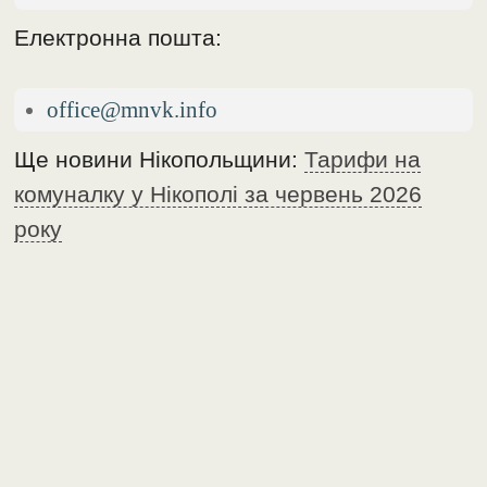
Електронна пошта:
office@mnvk.info
Ще новини Нікопольщини:
Тарифи на
комуналку у Нікополі за червень 2026
року