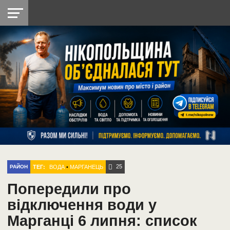
НІКОПОЛЬ
РАДІО
РАЙОН
СІЧЕСЛАВСЬКА
УКРАЇНА
РЕТРО
ЛАЙТ
УКРАЇНА
ДОПОМОГА
НІКОПОЛЬ
25
ТЕГ:
ВОДА
•
МАРГАНЕЦЬ
РАЙОН
Попередили про
відключення води у
Марганці 6 липня: список