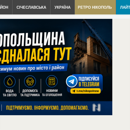
АЙОН
СІЧЕСЛАВСЬКА
УКРАЇНА
РЕТРО НІКОПОЛЬ
ЛАЙ