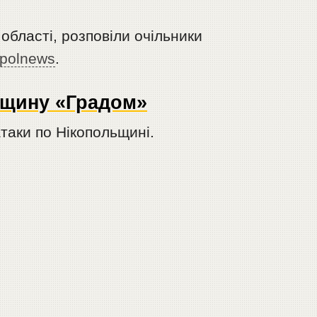
в області, розповіли очільники
opolnews
.
ьщину «Градом»
таки по Нікопольщині.