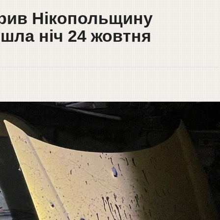
крив Нікопольщину
шла ніч 24 жовтня