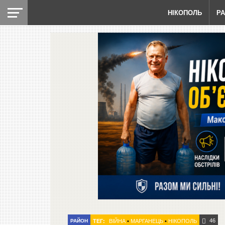
НІКОПОЛЬ
Р
46
РАЙОН
ТЕГ:
ВІЙНА
•
МАРГАНЕЦЬ
•
НІКОПОЛЬ