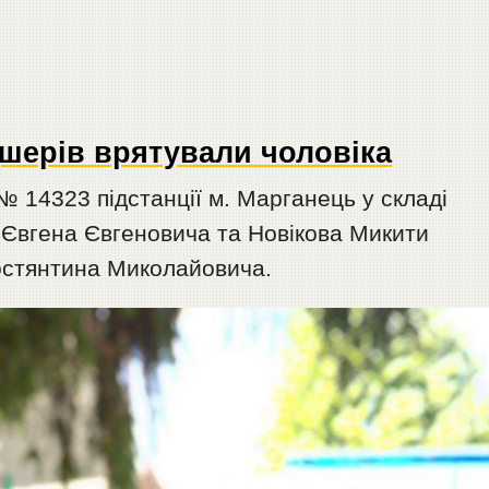
шерів врятували чоловіка
 14323 підстанції м. Марганець у складі
Євгена Євгеновича та Новікова Микити
Костянтина Миколайовича.