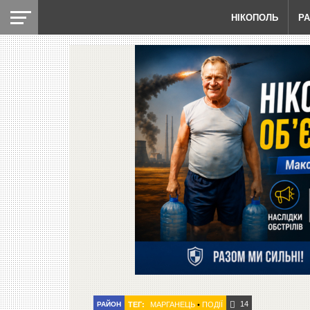
НІКОПОЛЬ
Р
14
РАЙОН
ТЕГ:
МАРГАНЕЦЬ
•
ПОДІЇ