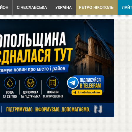
АЙОН
СІЧЕСЛАВСЬКА
УКРАЇНА
РЕТРО НІКОПОЛЬ
ЛАЙ