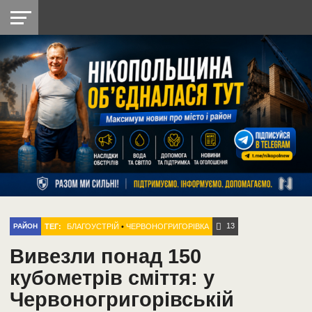
НІКОПОЛЬ
РАДІО
РАЙОН
СІЧЕСЛАВСЬКА
УКРАЇНА
РЕТРО
ЛАЙТ
УКРАЇНА
ДОПОМОГА
НІКОПОЛЬ
13
ТЕГ:
БЛАГОУСТРІЙ
•
ЧЕРВОНОГРИГОРІВКА
РАЙОН
Вивезли понад 150
кубометрів сміття: у
Червоногригорівській