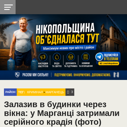
НІКОПОЛЬ
РАДІО
РАЙОН
СІЧЕСЛАВСЬКА
УКРАЇНА
РЕТРО
ЛАЙТ
УКРАЇНА
ДОПОМОГА
НІКОПОЛЬ
3
ТЕГ:
КРИМІНАЛ
•
МАРГАНЕЦЬ
РАЙОН
Залазив в будинки через
вікна: у Марганці затримали
серійного крадія (фото)