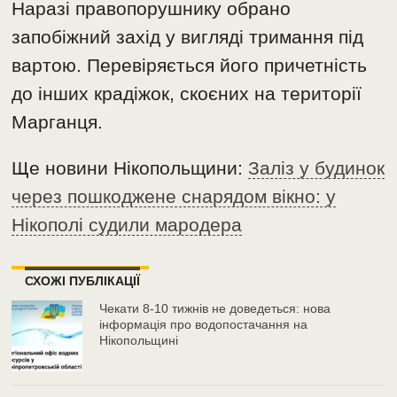
Наразі правопорушнику обрано
запобіжний захід у вигляді тримання під
вартою. Перевіряється його причетність
до інших крадіжок, скоєних на території
Марганця.
Ще новини Нікопольщини:
Заліз у будинок
через пошкоджене снарядом вікно: у
Нікополі судили мародера
СХОЖІ ПУБЛІКАЦІЇ
Чекати 8-10 тижнів не доведеться: нова
інформація про водопостачання на
Нікопольщині