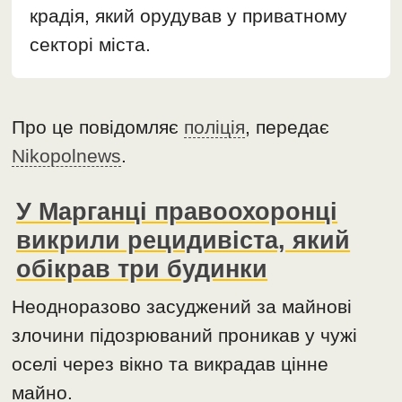
крадія, який орудував у приватному
секторі міста.
Про це повідомляє
поліція
, передає
Nikopolnews
.
У Марганці правоохоронці
викрили рецидивіста, який
обікрав три будинки
Неодноразово засуджений за майнові
злочини підозрюваний проникав у чужі
оселі через вікно та викрадав цінне
майно.