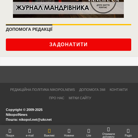
ДОПОМОГА РЕДАКЦІЇ
ЗАДОНАТИТИ
РЕДАКЦІЙНА ПОЛІТИКА NIKOPOLNEWS
ДОПОМОГА ЗМІ
КОНТАКТИ
ПРО НАС
МІТКИ САЙТУ
Copyright © 2009-2025
NikopolNews
Пошта: nikopol.net@ukr.net
Отримати
Пошук
e-mail
Важливі
Новини
Lite
Радіо
допомогу