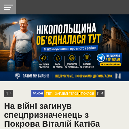
НІКОПОЛЬ
РАДІО
РАЙОН
СІЧЕСЛАВСЬКА
УКРАЇНА
РЕТРО
ЛАЙТ
УКРАЇНА
ДОПОМОГА
НІКОПОЛЬ
4
4
ТЕГ:
ЗАГИБЛІ ГЕРОЇ
•
ПОКРОВ
РАЙОН
На війні загинув
спецпризначенець з
Покрова Віталій Катіба