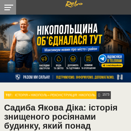
РЕТРО
РАДІО
НІКОПОЛЬ
НОВИНИ
ЛАЙТ
ДОПОМОГА
1573
1573
ТЕГ:
ІСТОРІЯ
•
НІКОПОЛЬ
•
РЕКОНСТРУКЦІЯ: НІКОПОЛЬ
Садиба Якова Діка: історія
знищеного росіянами
будинку, який понад