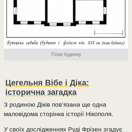
План будинку
Цегельня Вібе і Діка:
історична загадка
З родиною Діків пов’язана ще одна
маловідома сторінка історії Нікополя.
У своїх дослідженнях Руді Фрізен згадує