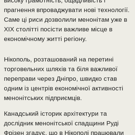
високу грамотність, ощадливість і
прагнення впроваджувати нові технології.
Саме ці риси дозволили менонітам уже в
XIX столітті посісти важливе місце в
економічному житті регіону.
Нікополь, розташований на перетині
торговельних шляхів та біля важливої
переправи через Дніпро, швидко став
одним із центрів економічної активності
менонітських підприємців.
Канадський історик архітектури та
дослідник менонітської спадщини Руді
Фрізен згадує, що в Нікополі працювали