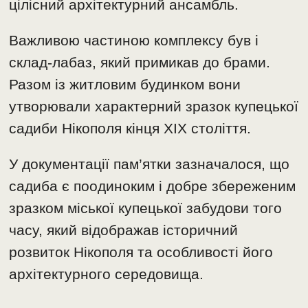
цілісний архітектурний ансамбль.
Важливою частиною комплексу був і
склад-лабаз, який примикав до брами.
Разом із житловим будинком вони
утворювали характерний зразок купецької
садиби Нікополя кінця XIX століття.
У документації пам’ятки зазначалося, що
садиба є поодиноким і добре збереженим
зразком міської купецької забудови того
часу, який відображав історичний
розвиток Нікополя та особливості його
архітектурного середовища.