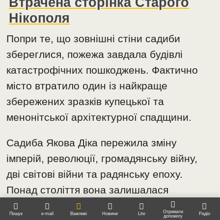
Втрачена сторінка Старого
Нікополя
Попри те, що зовнішні стіни садиби
збереглися, пожежа завдала будівлі
катастрофічних пошкоджень. Фактично
місто втратило один із найкраще
збережених зразків купецької та
менонітської архітектурної спадщини.
Садиба Якова Діка пережила зміну
імперій, революції, громадянську війну,
дві світові війни та радянську епоху.
Понад століття вона залишалася
частиною міського ландшафту та
Отримати
Пошук
e-mail
Важливі
Новини
Lite
Радіо
допомогу