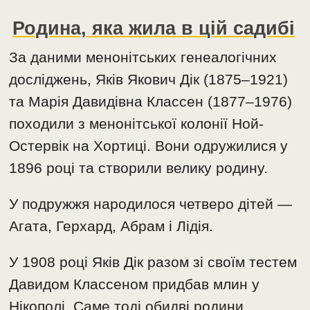
Родина, яка жила в цій садибі
За даними менонітських генеалогічних
досліджень, Яків Якович Дік (1875–1921)
та Марія Давидівна Классен (1877–1976)
походили з менонітської колонії Ной-
Остервік на Хортиці. Вони одружилися у
1896 році та створили велику родину.
У подружжя народилося четверо дітей —
Агата, Герхард, Абрам і Лідія.
У 1908 році Яків Дік разом зі своїм тестем
Давидом Классеном придбав млин у
Нікополі. Саме тоді обидві родини