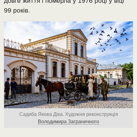
довге життя і померла у 1976 році у віці
99 років.
Садиба Якова Діка. Художня реконструкція
Володимира Заграничного