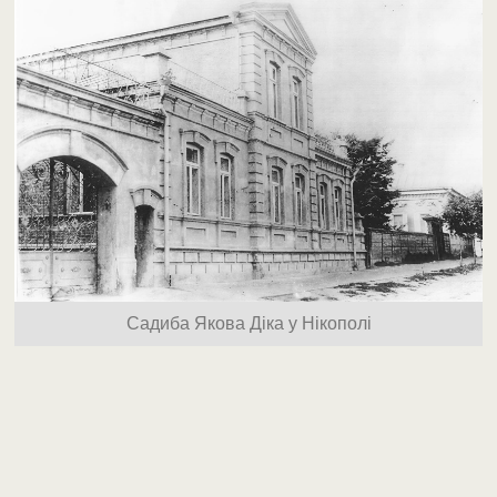
Садиба Якова Діка у Нікополі