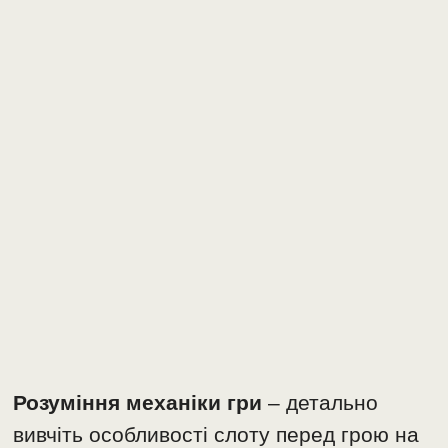
Розуміння механіки гри
– детально
вивчіть особливості слоту перед грою на