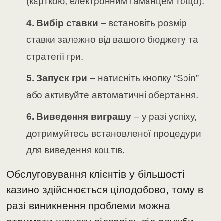
(карткою, електронним гаманцем тощо).
Вибір ставки
– встановіть розмір
ставки залежно від вашого бюджету та
стратегії гри.
Запуск гри
– натисніть кнопку “Spin”
або активуйте автоматичні обертання.
Виведення виграшу
– у разі успіху,
дотримуйтесь встановленої процедури
для виведення коштів.
Обслуговування клієнтів у більшості
казино здійснюється цілодобово, тому в
разі виникнення проблеми можна