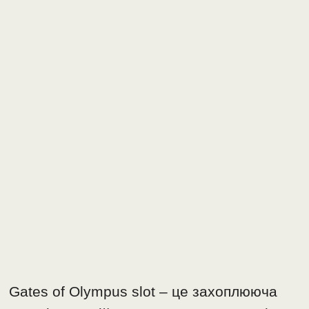
Gates of Olympus slot – це захоплююча