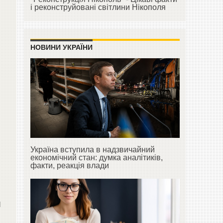
і реконструйовані світлини Нікополя
НОВИНИ УКРАЇНИ
Україна вступила в надзвичайний
економічний стан: думка аналітиків,
факти, реакція влади
й