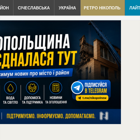
АЙОН
СІЧЕСЛАВСЬКА
УКРАЇНА
РЕТРО НІКОПОЛЬ
ЛАЙ