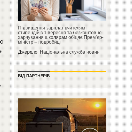
Підвищення зарплат вчителям і
стипендій з 1 вересня та безкоштовне
харчування школярам обіцяє Прем’єр-
го
міністр – подробиці
е
Джерело:
Національна служба новин
ВІД ПАРТНЕРІВ
е
0