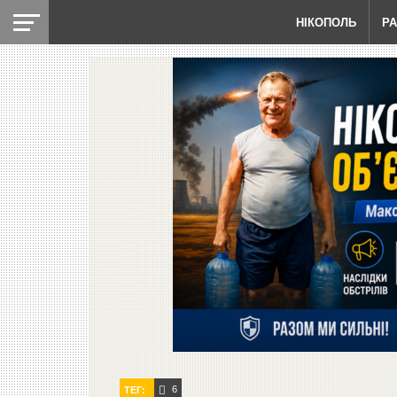
НІКОПОЛЬ
Р
6
ТЕГ: