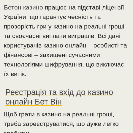
Бетон казино
працює на підставі ліцензії
України, що гарантує чесність та
прозорість гри у казино на реальні гроші
та своєчасні виплати виграшів. Всі дані
користувачів казино онлайн – особисті та
фінансові – захищені сучасними
технологіями шифрування, що виключає
їх витік.
Реєстрація та вхід до казино
онлайн Бет Він
Щоб грати в казино на реальні гроші,
треба зареєструватися, що дуже легко