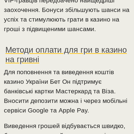
VIP-гравців передбачено найщедріші
заохочення. Бонуси збільшують шанси на
успіх та стимулюють грати в казино на
гроші з підвищеними шансами.
Методи оплати для гри в казино
на гривні
Для поповнення та виведення коштів
казино України Бет Он підтримує
банківські картки Мастеркард та Віза.
Вносити депозити можна і через мобільні
сервіси Google та Apple Pay.
Виведення грошей відбувається швидко,