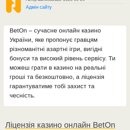
Адмін сайту
BetOn – сучасне онлайн казино
України, яке пропонує гравцям
різноманітні азартні ігри, вигідні
бонуси та високий рівень сервісу. Ти
можеш грати в казино на реальні
гроші та безкоштовно, а ліцензія
гарантуватиме тобі захист та
чесність.
Ліцензія казино онлайн BetOn