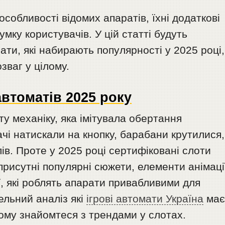
собливості відомих апаратів, їхні додаткові
умку користувачів. У цій статті будуть
мати, які набирають популярності у 2025 році,
озваг у цілому.
автоматів 2025 року
ту механіку, яка імітувала обертання
чі натискали на кнопку, барабани крутилися,
ів. Проте у 2025 році сертифіковані слоти
присутні популярні сюжети, елементи анімаці
ї, які роблять апарати привабливими для
ельний аналіз які
ігрові автомати Україна
має
Тому знайомтеся з трендами у слотах.