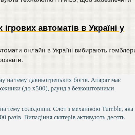
ігрових автоматів в Україні у
автомати онлайн в Україні вибирають гемблер
розваги.
lay на тему давньогрецьких богів. Апарат має
ножники (до x500), раунд з безкоштовними
 на тему солодощів. Слот з механікою Tumble, яка
00 разів. Випадіння скатерів активують десять