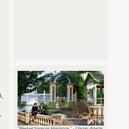
ї,
,
"Реконструкція Нікополь" - Цікаві факти