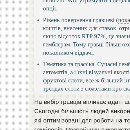
Hold and Win утримують спеціаль
опції.
Рівень повернення гравцеві (
пок
коштів, внесених для ставок, отр
якщо відсоток RTP 97%, це значи
гемблерам. Тому гравці більш ох
показником віддачі.
Тематика та графіка. Сучасні ге
автоматів, а і їхні візуальні яко
фруктові слоти, все ж більший ін
трендах слоти з сюжетами про ска
На вибір гравців впливає адаптац
Сьогодні більшість людей викор
які оптимізовані для роботи на 
гемблерів. Розробники використ