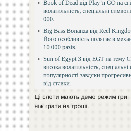
Book of Dead від Play’n GO на єг
волатильність, спеціальні симво
000.
Big Bass Bonanza від Reel Kingdo
Його особливість полягає в механ
10 000 разів.
Sun of Egypt 3 від EGT на тему С
висока волатильність, спеціальні
популярності завдяки прогресив
від ставки.
Ці слоти мають демо режим гри,
ніж грати на гроші.