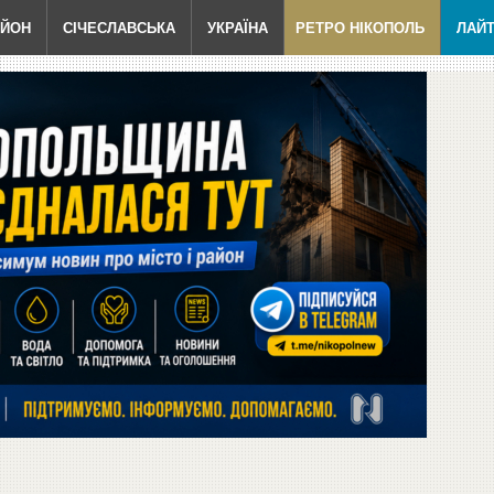
АЙОН
СІЧЕСЛАВСЬКА
УКРАЇНА
РЕТРО НІКОПОЛЬ
ЛАЙ