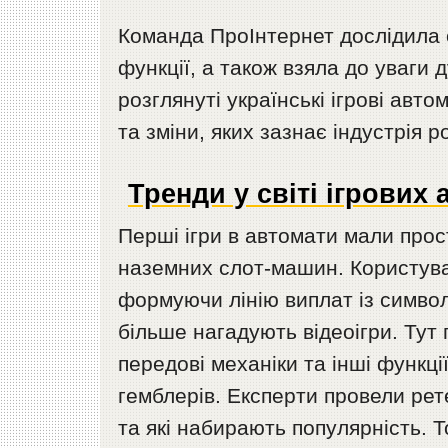
Команда ПроІнтернет дослідила о
функції, а також взяла до уваги д
розглянуті українські ігрові авто
та зміни, яких зазнає індустрія р
Тренди у світі ігрових 
Перші ігри в автомати мали прос
наземних слот-машин. Користува
формуючи лінію виплат із символ
більше нагадують відеоігри. Тут 
передові механіки та інші функці
гемблерів. Експерти провели рет
та які набирають популярність. 