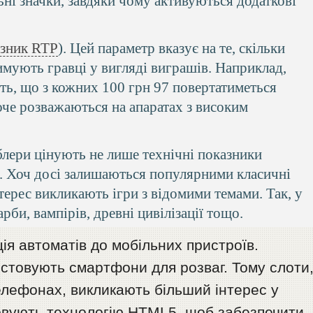
ні значки, завдяки чому активуються додаткові
азник RTP
). Цей параметр вказує на те, скільки
имують гравці у вигляді виграшів. Наприклад,
ть, що з кожних 100 грн 97 повертатиметься
оче розважаються на апаратах з високим
мблери цінують не лише технічні показники
сті. Хоч досі залишаються популярними класичні
терес викликають ігри з відомими темами. Так, у
рби, вампірів, древні цивілізації тощо.
ія автоматів до мобільних пристроїв.
истовують смартфони для розваг. Тому слоти
телефонах, викликають більший інтерес у
овують технологію HTML5, щоб забезпечити