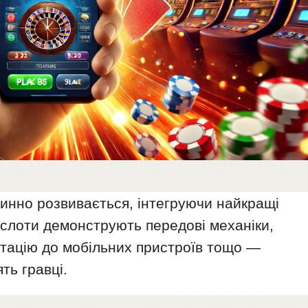
пинно розвивається, інтегруючи найкращі
і слоти демонструють передові механіки,
птацію до мобільних пристроїв тощо —
ть гравці.