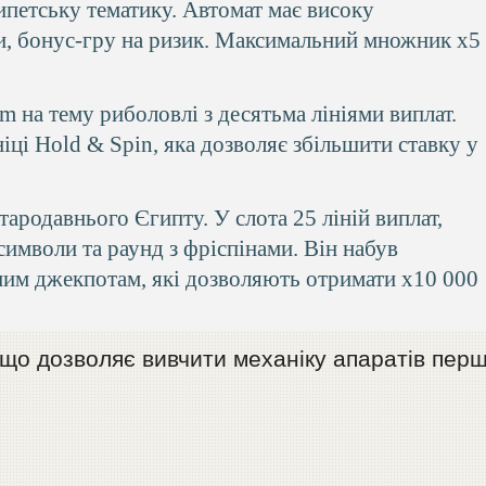
ипетську тематику. Автомат має високу
ли, бонус-гру на ризик. Максимальний множник x5
m на тему риболовлі з десятьма лініями виплат.
іці Hold & Spin, яка дозволяє збільшити ставку у
тародавнього Єгипту. У слота 25 ліній виплат,
 символи та раунд з фріспінами. Він набув
ним джекпотам, які дозволяють отримати x10 000
 що дозволяє вивчити механіку апаратів пер