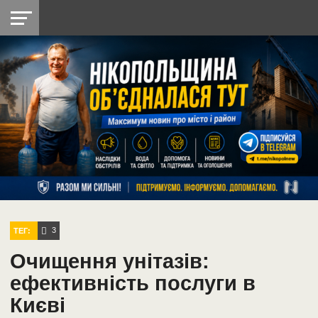
НІКОПОЛЬ
РАДІО
РАЙОН
СІЧЕСЛАВСЬКА
УКРАЇНА
РЕТРО
ЛАЙТ
УКРАЇНА
ДОПОМОГА
НІКОПОЛЬ
3
ТЕГ:
Очищення унітазів:
ефективність послуги в
Києві