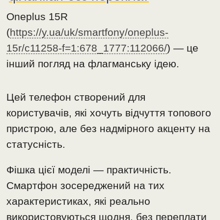
Oneplus 15R
(
https://y.ua/uk/smartfony/oneplus-
15r/c11258-f=1:678_1777:112066/
) — це
інший погляд на флагманську ідею.
Цей телефон створений для
користувачів, які хочуть відчуття топового
пристрою, але без надмірного акценту на
статусність.
Фішка цієї моделі — практичність.
Смартфон зосереджений на тих
характеристиках, які реально
використовуються щодня, без переплати