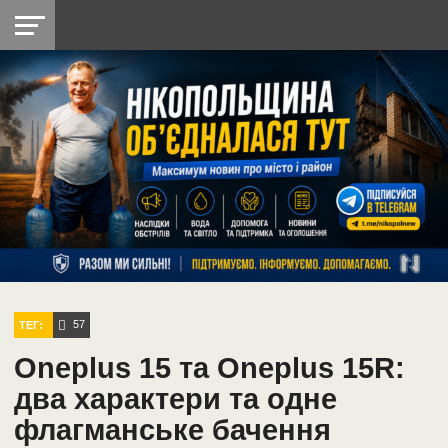
НІКОПОЛЬ
РАДІО
РАЙОН
СІЧЕСЛАВСЬКА
УКРАЇНА
РЕТРО
ЛАЙТ
УКРАЇНА
ДОПОМОГА
НІКОПОЛЬ
57
ТЕГ:
Oneplus 15 та Oneplus 15R:
два характери та одне
флагманське бачення