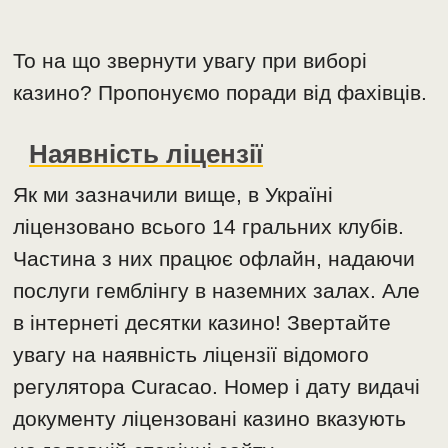
То на що звернути увагу при виборі
казино? Пропонуємо поради від фахівців.
Наявність ліцензії
Як ми зазначили вище, в Україні
ліцензовано всього 14 гральних клубів.
Частина з них працює офлайн, надаючи
послуги гемблінгу в наземних залах. Але
в інтернеті десятки казино! Звертайте
увагу на наявність ліцензії відомого
регулятора Curacao. Номер і дату видачі
документу ліцензовані казино вказують