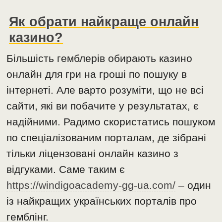
Як обрати найкраще онлайн
казино?
Більшість гемблерів обирають казино
онлайн для гри на гроші по пошуку в
інтернеті. Але варто розуміти, що не всі
сайти, які ви побачите у результатах, є
надійними. Радимо скористатись пошуком
по спеціалізованим порталам, де зібрані
тільки ліцензовані онлайн казино з
відгуками. Саме таким є
https://windigoacademy-gg-ua.com/
– один
із найкращих українських порталів про
гемблінг.