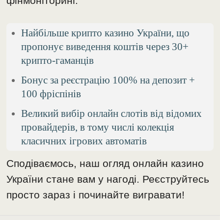
фінмоніторинг.
Найбільше крипто казино України, що
пропонує виведення коштів через 30+
крипто-гаманців
Бонус за реєстрацію 100% на депозит +
100 фріспінів
Великий вибір онлайн слотів від відомих
провайдерів, в тому числі колекція
класичних ігрових автоматів
Сподіваємось, наш огляд онлайн казино
України стане вам у нагоді. Реєструйтесь
просто зараз і починайте вигравати!