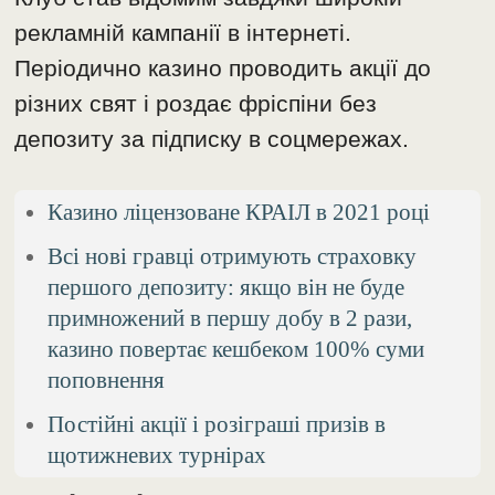
рекламній кампанії в інтернеті.
Періодично казино проводить акції до
різних свят і роздає фріспіни без
депозиту за підписку в соцмережах.
Казино ліцензоване КРАІЛ в 2021 році
Всі нові гравці отримують страховку
першого депозиту: якщо він не буде
примножений в першу добу в 2 рази,
казино повертає кешбеком 100% суми
поповнення
Постійні акції і розіграші призів в
щотижневих турнірах