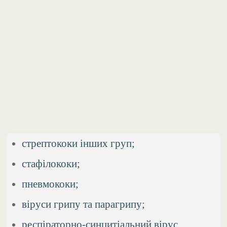
стрептококи інших груп;
стафілококи;
пневмококи;
віруси грипу та парагрипу;
респіраторно-синцитіальний вірус.