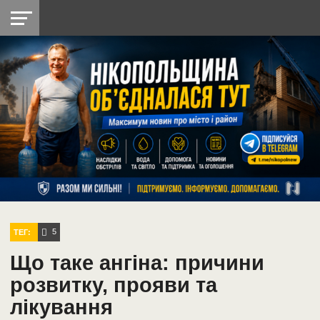
НІКОПОЛЬ
РАДІО
РАЙОН
СІЧЕСЛАВСЬКА
УКРАЇНА
РЕТРО
ЛАЙТ
УКРАЇНА
ДОПОМОГА
НІКОПОЛЬ
5
ТЕГ:
Що таке ангіна: причини
розвитку, прояви та
лікування