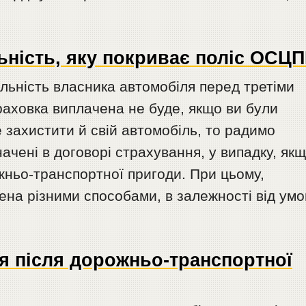
ьність, яку покриває поліс ОСЦ
льність власника автомобіля перед третіми
раховка виплачена не буде, якщо ви були
захистити й свій автомобіль, то радимо
ачені в договорі страхування, у випадку, як
ожньо-транспортної пригоди. При цьому,
на різними способами, в залежності від умо
ля після дорожньо-транспортної