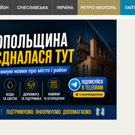
АЙОН
СІЧЕСЛАВСЬКА
УКРАЇНА
РЕТРО НІКОПОЛЬ
ЛАЙ