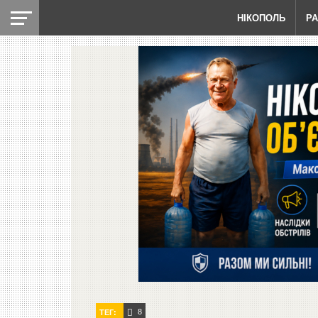
НІКОПОЛЬ
Р
8
ТЕГ: