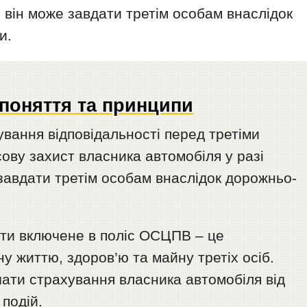
і він може завдати третім особам внаслідок
и.
поняття та принципи
вання відповідальності перед третіми
ову захист власника автомобіля у разі
 завдати третім особам внаслідок дорожньо-
ути включене в поліс ОСЦПВ – це
ну життю, здоров’ю та майну третіх осіб.
чати страхування власника автомобіля від
 подій.