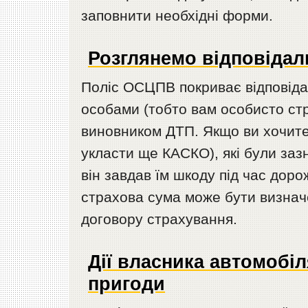
заповнити необхідні форми.
Розглянемо відповідал
Поліс ОСЦПВ покриває відповіда
особами (тобто вам особисто ст
виновником ДТП. Якщо ви хочите 
укласти ще КАСКО), які були зазн
він завдав їм шкоду під час дор
страхова сума може бути визначе
договору страхування.
Дії власника автомобі
пригоди