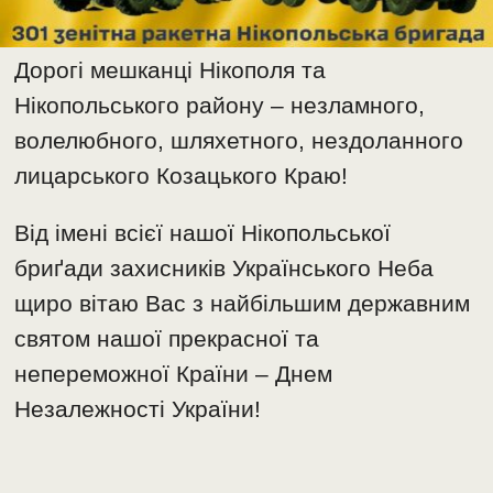
Дорогі мешканці Нікополя та
Нікопольського району – незламного,
волелюбного, шляхетного, нездоланного
лицарського Козацького Краю!
Від імені всієї нашої Нікопольської
бриґади захисників Українського Неба
щиро вітаю Вас з найбільшим державним
святом нашої прекрасної та
непереможної Країни – Днем
Незалежності України!