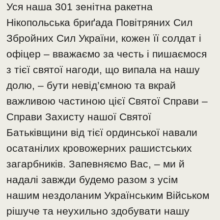
Уся наша 301 зенітна ракетна
Нікопольська бриґада Повітряних Сил
Збройних Сил України, кожен її солдат і
офіцер – вважаємо за честь і пишаємося
з тієї святої нагоди, що випала на нашу
долю, – бути невід’ємною та вкрай
важливою частиною цієї Святої Справи –
Справи Захисту нашої Святої
Батьківщини від тієї ординської навали
осатанілих кровожерних рашистських
загарбників. Запевняємо Вас, – ми й
надалі завжди будемо разом з усім
нашим нездоланим Українським Військом
рішуче та неухильно здобувати нашу