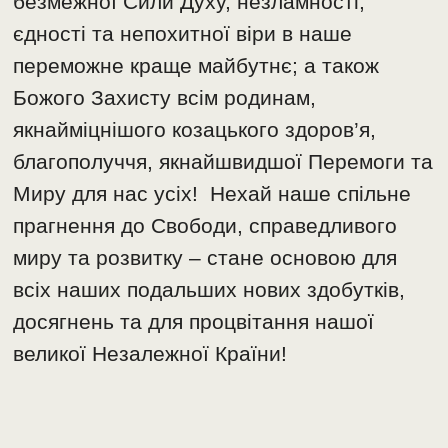
безмежної Сили Духу, незламності,
єдності та непохитної віри в наше
переможне краще майбутнє; а також
Божого Захисту всім родинам,
якнайміцнішого козацького здоров’я,
благополуччя, якнайшвидшої Перемоги та
Миру для нас усіх! Нехай наше спільне
прагнення до Свободи, справедливого
миру та розвитку – стане основою для
всіх наших подальших нових здобутків,
досягнень та для процвітання нашої
великої Незалежної Країни!