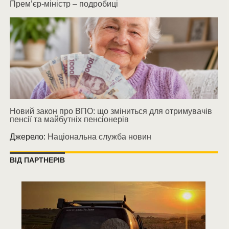
Прем’єр-міністр – подробиці
Новий закон про ВПО: що зміниться для отримувачів
пенсії та майбутніх пенсіонерів
Джерело:
Національна служба новин
ВІД ПАРТНЕРІВ