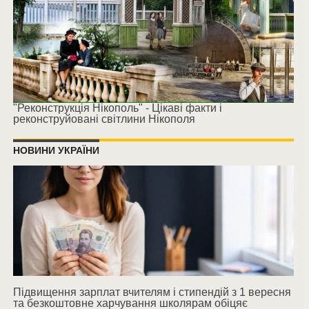
"Реконструкція Нікополь" - Цікаві факти і
реконструйовані світлини Нікополя
НОВИНИ УКРАЇНИ
Підвищення зарплат вчителям і стипендій з 1 вересня
та безкоштовне харчування школярам обіцяє