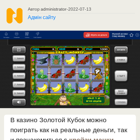
Автор
administrator
-
2022-07-13
Адмін сайту
В казино Золотой Кубок можно
поиграть как на реальные деньги, так
и познакомиться с
крейзи манки