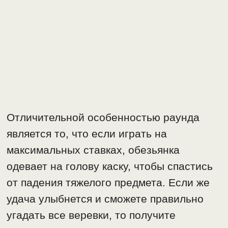
Отличительной особенностью раунда
является то, что если играть на
максимальных ставках, обезьянка
одевает на голову каску, чтобы спастись
от падения тяжелого предмета. Если же
удача улыбнется и сможете правильно
угадать все веревки, то получите