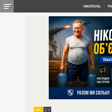
НІКОПОЛЬ
Р
2
ТЕГ: