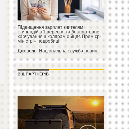
Підвищення зарплат вчителям і
стипендій з 1 вересня та безкоштовне
с
харчування школярам обіцяє Прем’єр-
міністр – подробиці
Джерело:
Національна служба новин
ВІД ПАРТНЕРІВ