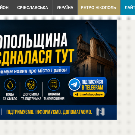
АЙОН
СІЧЕСЛАВСЬКА
УКРАЇНА
РЕТРО НІКОПОЛЬ
ЛАЙ