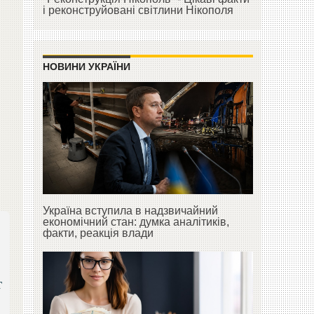
і реконструйовані світлини Нікополя
НОВИНИ УКРАЇНИ
Україна вступила в надзвичайний
економічний стан: думка аналітиків,
факти, реакція влади
т