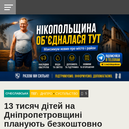
НІКОПОЛЬ
РАДІО
РАЙОН
СІЧЕСЛАВСЬКА
УКРАЇНА
РЕТРО
ЛАЙТ
УКРАЇНА
ДОПОМОГА
НІКОПОЛЬ
5
ТЕГ:
ДНІПРО
•
СУСПІЛЬСТВО
СІЧЕСЛАВСЬКА
13 тисяч дітей на
Дніпропетровщині
планують безкоштовно