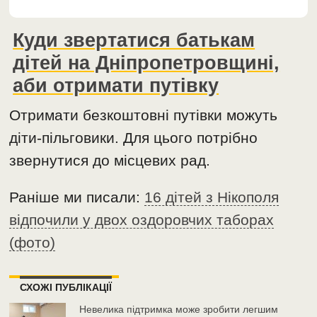
Куди звертатися батькам
дітей на Дніпропетровщині,
аби отримати путівку
Отримати безкоштовні путівки можуть
діти-пільговики. Для цього потрібно
звернутися до місцевих рад.
Раніше ми писали:
16 дітей з Нікополя
відпочили у двох оздоровчих таборах
(фото)
СХОЖІ ПУБЛІКАЦІЇ
Невелика підтримка може зробити легшим