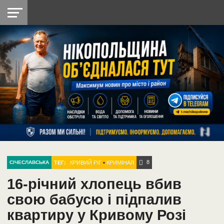
НІКОПОЛЬ
РАДІО
РАЙОН
СІЧЕСЛАВСЬКА
УКРАЇНА
РЕТРО
ЛАЙТ
УКРАЇНА
ДОПОМОГА
НІКОПОЛЬ
8
ТЕГ:
КРИВИЙ РІГ
•
КРИМІНАЛ
СІЧЕСЛАВСЬКА
16-річний хлопець вбив
свою бабусю і підпалив
квартиру у Кривому Розі