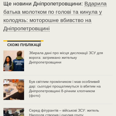
Ще новини Дніпропетровщини:
Вдарила
батька молотком по голові та кинула у
колодязь: моторошне вбивство на
Дніпропетровщині
СХОЖІ ПУБЛІКАЦІЇ
Збирала дані про місця дислокації ЗСУ для
ворога: затримано жительку
Дніпропетровщини
Був світлим промінчиком і мав особливий
дар: сьогодні прощатимуться із вбитим на
Дніпропетровщині 8-річним хлопчиком
(фото)
Серед фігурантів – військові ЗСУ: житель
Нікополя створив і очолив групу