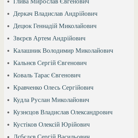
Глива Мирослав Євгенович
Деркач Владислав Андрійович
Децюк Геннадій Миколайович
Звєрєв Артем Андрійович
Калашник Володимир Миколайович
Кальнєв Сергій Євгенович
Коваль Тарас Євгенович
Кравченко Олесь Сергійович
Кудла Руслан Миколайович
Кузнєцов Владислав Олександрович
Кустіков Олексій Юрійович
Лєбєдєв Сергій Васильович