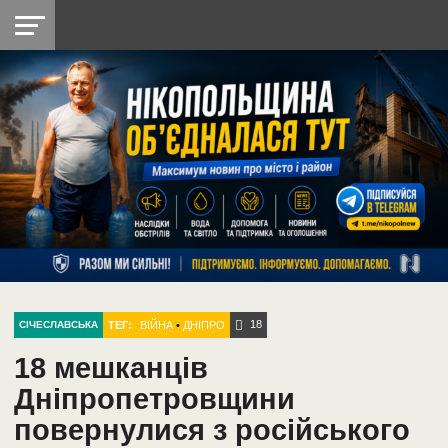
НІКОПОЛЬ
РАДІО
РАЙОН
СІЧЕСЛАВСЬКА
УКРАЇНА
РЕТРО
ЛАЙТ
УКРАЇНА
ДОПОМОГА
НІКОПОЛЬ
18
ТЕГ:
ВІЙНА
•
ДНІПРО
СІЧЕСЛАВСЬКА
18 мешканців
Дніпропетровщини
повернулися з російського