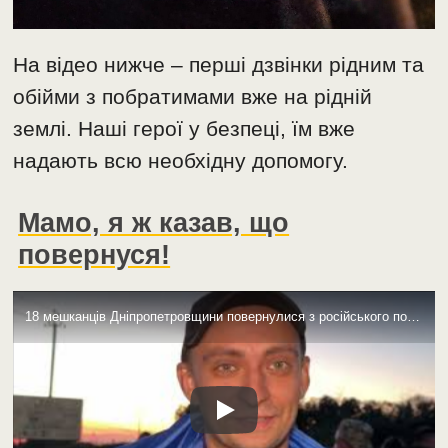
На відео нижче – перші дзвінки рідним та
обійми з побратимами вже на рідній
землі. Наші герої у безпеці, їм вже
надають всю необхідну допомогу.
Мамо, я ж казав, що
повернуся!
18 мешканців Дніпропетровщини повернулися з російського полону: список звільнених вчора (фото, відео)