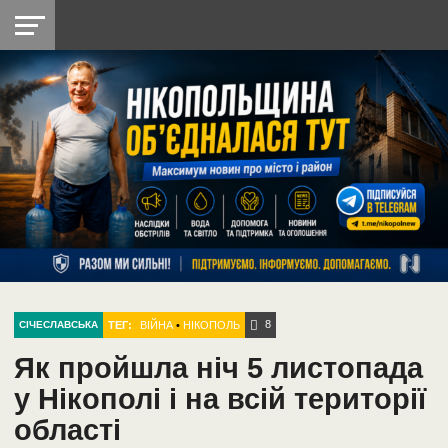
НІКОПОЛЬ
РАДІО
РАЙОН
СІЧЕСЛАВСЬКА
УКРАЇНА
РЕТРО
ЛАЙТ
УКРАЇНА
ДОПОМОГА
НІКОПОЛЬ
8
ТЕГ:
ВІЙНА
•
НІКОПОЛЬ
СІЧЕСЛАВСЬКА
Як пройшла ніч 5 листопада
у Нікополі і на всій території
області