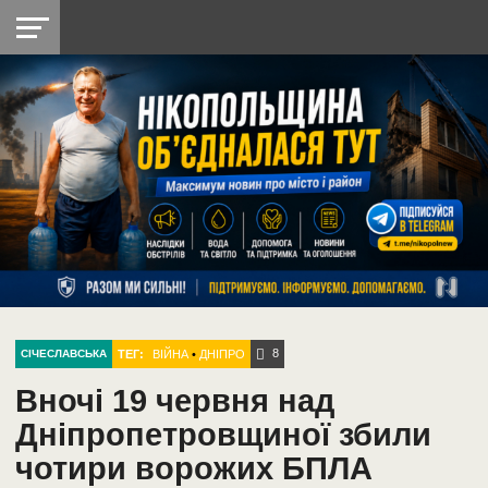
НІКОПОЛЬ
РАДІО
РАЙОН
СІЧЕСЛАВСЬКА
УКРАЇНА
РЕТРО
ЛАЙТ
УКРАЇНА
ДОПОМОГА
НІКОПОЛЬ
8
ТЕГ:
ВІЙНА
•
ДНІПРО
СІЧЕСЛАВСЬКА
Вночі 19 червня над
Дніпропетровщиної збили
чотири ворожих БПЛА