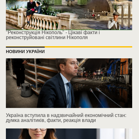
"Реконструкція Нікополь" - Цікаві факти і
реконструйовані світлини Нікополя
НОВИНИ УКРАЇНИ
Україна вступила в надзвичайний економічний стан:
думка аналітиків, факти, реакція влади