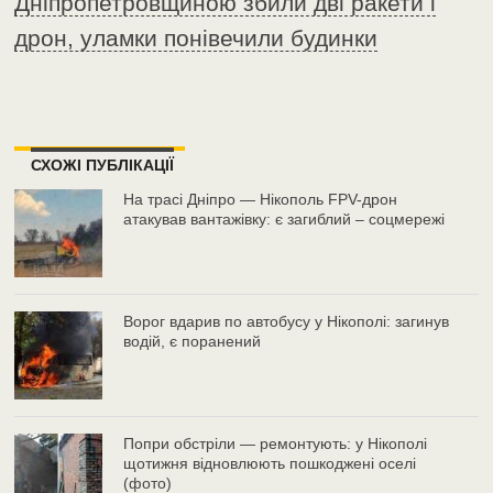
Дніпропетровщиною збили дві ракети і
дрон, уламки понівечили будинки
СХОЖІ ПУБЛІКАЦІЇ
На трасі Дніпро — Нікополь FPV-дрон
атакував вантажівку: є загиблий – соцмережі
Ворог вдарив по автобусу у Нікополі: загинув
водій, є поранений
Попри обстріли — ремонтують: у Нікополі
щотижня відновлюють пошкоджені оселі
(фото)