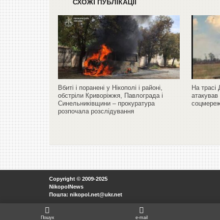
СХОЖІ ПУБЛІКАЦІЇ
Вбиті і поранені у Нікополі і районі,
На трасі
обстріли Криворіжжя, Павлограда і
атакував 
Синельниківщини – прокуратура
соцмереж
розпочала розслідування
Copyright © 2009-2025
NikopolNews
Пошта: nikopol.net@ukr.net
Пошук
e-mail