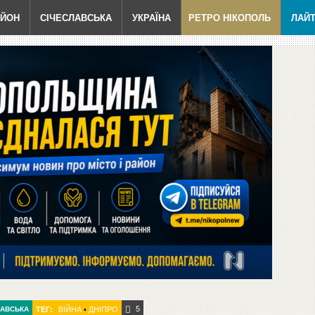
АЙОН
СІЧЕСЛАВСЬКА
УКРАЇНА
РЕТРО НІКОПОЛЬ
ЛАЙ
5
ЛАВСЬКА
ТЕГ:
ВІЙНА
•
ДНІПРО