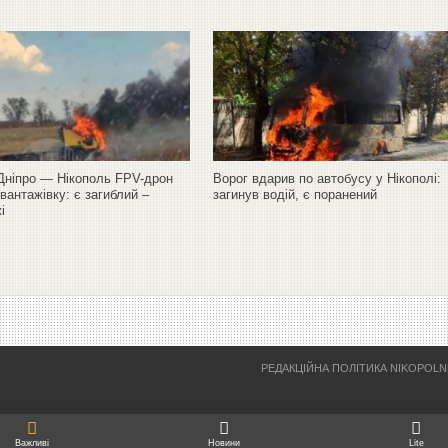
 Дніпро — Нікополь FPV-дрон
Ворог вдарив по автобусу у Нікополі:
вантажівку: є загиблий –
загинув водій, є поранений
і
РЕДАКЦІЙНА ПОЛІТИКА NIKOPOL
Важливі
Новини
Lite